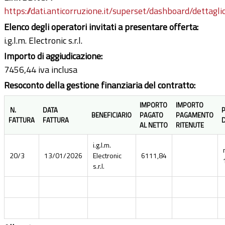
https://dati.anticorruzione.it/superset/dashboard/detta
Elenco degli operatori invitati a presentare offerta:
i.g.l.m. Electronic s.r.l.
Importo di aggiudicazione:
7456,44 iva inclusa
Resoconto della gestione finanziaria del contratto:
IMPORTO
IMPORTO
N.
DATA
BENEFICIARIO
PAGATO
PAGAMENTO
FATTURA
FATTURA
D
AL NETTO
RITENUTE
i.g.l.m.
20/3
13/01/2026
Electronic
6111,84
s.r.l.