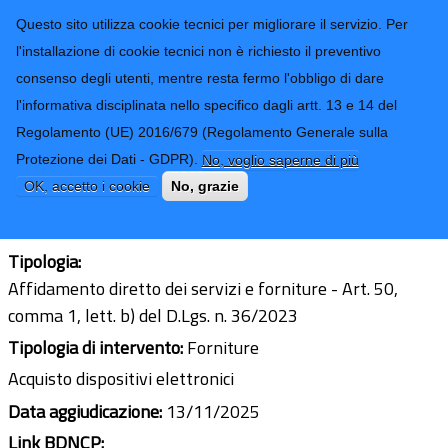
CONTATTI-URP
Provincia di
Questo sito utilizza cookie tecnici per migliorare il servizio. Per
Imperia
TRASPARENZA
l'installazione di cookie tecnici non è richiesto il preventivo
consenso degli utenti, mentre resta fermo l'obbligo di dare
Form di ricerca
l'informativa disciplinata nello specifico dagli artt. 13 e 14 del
Regolamento (UE) 2016/679 (Regolamento Generale sulla
Acquisto dispositivi elettronici
Protezione dei Dati - GDPR).
No, voglio saperne di più
Ultimo aggiornamento: 11/03/2026 - 08:56
OK, accetto i cookie
No, grazie
CIG:
B933665D91
Tipologia:
Affidamento diretto dei servizi e forniture - Art. 50,
comma 1, lett. b) del D.Lgs. n. 36/2023
Tipologia di intervento:
Forniture
Acquisto dispositivi elettronici
Data aggiudicazione:
13/11/2025
Link BDNCP: