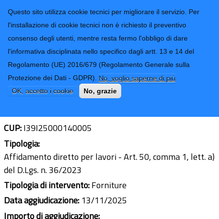
CONTATTI-URP
Provincia di
Questo sito utilizza cookie tecnici per migliorare il servizio. Per
Imperia
TRASPARENZA
l'installazione di cookie tecnici non è richiesto il preventivo
consenso degli utenti, mentre resta fermo l'obbligo di dare
Form di ricerca
l'informativa disciplinata nello specifico dagli artt. 13 e 14 del
Regolamento (UE) 2016/679 (Regolamento Generale sulla
Fornitura dispositivi elettronici
Protezione dei Dati - GDPR).
No, voglio saperne di più
Ultimo aggiornamento: 16/12/2025 - 13:55
OK, accetto i cookie
No, grazie
CIG:
B933665D91
CUP:
I39I25000140005
Tipologia:
Affidamento diretto per lavori - Art. 50, comma 1, lett. a)
del D.Lgs. n. 36/2023
Tipologia di intervento:
Forniture
Data aggiudicazione:
13/11/2025
Importo di aggiudicazione: