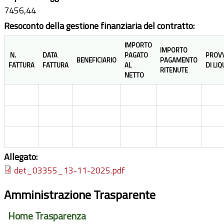
7456,44
Resoconto della gestione finanziaria del contratto:
IMPORTO
IMPORTO
N.
DATA
PAGATO
PROV
BENEFICIARIO
PAGAMENTO
FATTURA
FATTURA
AL
DI LI
RITENUTE
NETTO
Allegato:
det_03355_13-11-2025.pdf
Amministrazione Trasparente
Home Trasparenza