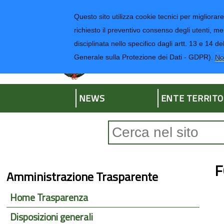
Regione Liguria
Questo sito utilizza cookie tecnici per migliorare 
richiesto il preventivo consenso degli utenti, me
disciplinata nello specifico dagli artt. 13 e 1
Provincia di Impe
Generale sulla Protezione dei Dati - GDPR).
No
NEWS
ENTE TERRITO
Form di ricerca
F
Amministrazione Trasparente
Home Trasparenza
Disposizioni generali