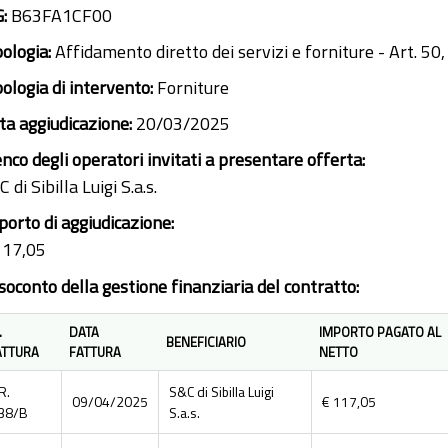
G:
B63FA1CF00
pologia:
Affidamento diretto dei servizi e forniture - Art. 50,
pologia di intervento:
Forniture
ta aggiudicazione:
20/03/2025
enco degli operatori invitati a presentare offerta:
 di Sibilla Luigi S.a.s.
porto di aggiudicazione:
117,05
soconto della gestione finanziaria del contratto:
.
DATA
IMPORTO PAGATO AL
BENEFICIARIO
ATTURA
FATTURA
NETTO
R.
S&C di Sibilla Luigi
09/04/2025
€ 117,05
38/B
S.a.s.