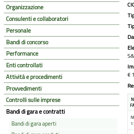
CI
Organizzazione
Ti
Consulenti e collaboratori
Ti
Personale
Da
Bandi di concorso
El
Performance
S&C
Enti controllati
Im
€ 
Attività e procedimenti
Re
Provvedimenti
Controlli sulle imprese
N
F
Bandi di gara e contratti
N
Bandi di gara aperti
1