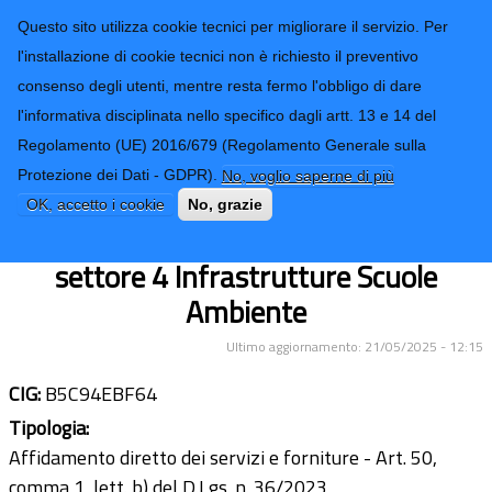
CONTATTI-URP
Provincia di
Questo sito utilizza cookie tecnici per migliorare il servizio. Per
Imperia
TRASPARENZA
l'installazione di cookie tecnici non è richiesto il preventivo
consenso degli utenti, mentre resta fermo l'obbligo di dare
Form di ricerca
l'informativa disciplinata nello specifico dagli artt. 13 e 14 del
Regolamento (UE) 2016/679 (Regolamento Generale sulla
Fornitura abbigliamento e
Protezione dei Dati - GDPR).
No, voglio saperne di più
attrezzatura per i cantonieri
OK, accetto i cookie
No, grazie
dipendenti dell’ufficio strade del
settore 4 Infrastrutture Scuole
Ambiente
Ultimo aggiornamento: 21/05/2025 - 12:15
CIG:
B5C94EBF64
Tipologia:
Affidamento diretto dei servizi e forniture - Art. 50,
comma 1, lett. b) del D.Lgs. n. 36/2023