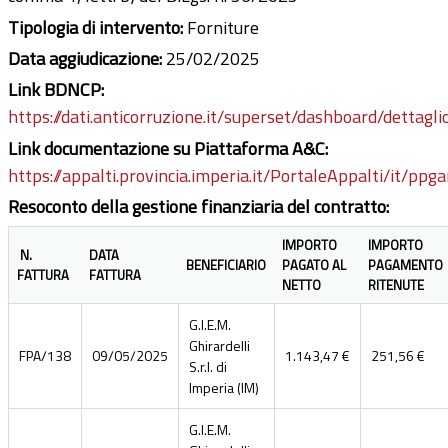
Tipologia di intervento:
Forniture
Data aggiudicazione:
25/02/2025
Link BDNCP:
https://dati.anticorruzione.it/superset/dashboard/dettagli
Link documentazione su Piattaforma A&C:
https://appalti.provincia.imperia.it/PortaleAppalti/it/ppg
Resoconto della gestione finanziaria del contratto:
IMPORTO
IMPORTO
N.
DATA
BENEFICIARIO
PAGATO AL
PAGAMENTO
FATTURA
FATTURA
NETTO
RITENUTE
G.I.E.M.
Ghirardelli
FPA/138
09/05/2025
1.143,47 €
251,56 €
S.r.l. di
Imperia (IM)
G.I.E.M.