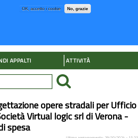
OK, accetto i cookie
No, grazie
P
AMMINISTRAZIONE TRASPARENTE
NDI APPALTI
ATTIVITÀ
ettazione opere stradali per Ufficio
ocietà Virtual logic srl di Verona -
di spesa
Ultimo aggiornamento: 29/10/2024 - 11:21