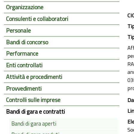
Organizzazione
CI
Consulenti e collaboratori
Ti
Personale
Ti
Bandi di concorso
Aff
Performance
pe
RA
Enti controllati
an
Attività e procedimenti
03
Provvedimenti
pr
Controlli sulle imprese
Da
Li
Bandi di gara e contratti
El
Bandi di gara aperti
So