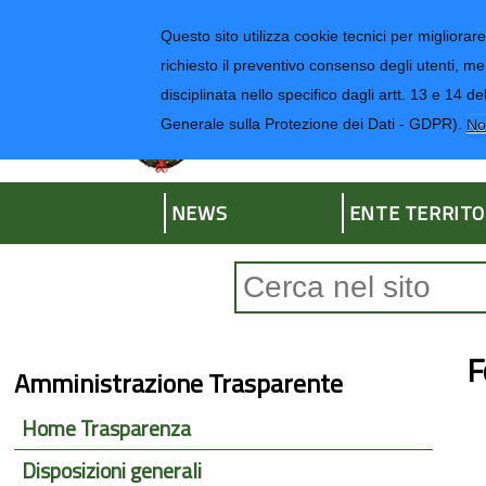
Regione Liguria
Questo sito utilizza cookie tecnici per migliorare 
richiesto il preventivo consenso degli utenti, me
disciplinata nello specifico dagli artt. 13 e 1
Provincia di Impe
Generale sulla Protezione dei Dati - GDPR).
No
NEWS
ENTE TERRITO
Form di ricerca
F
Amministrazione Trasparente
Home Trasparenza
Disposizioni generali