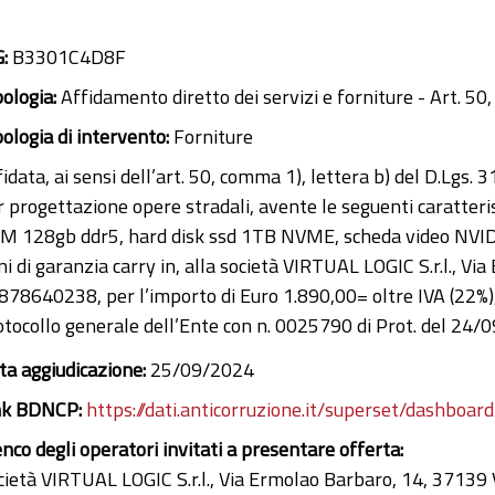
G:
B3301C4D8F
pologia:
Affidamento diretto dei servizi e forniture - Art. 50,
pologia di intervento:
Forniture
idata, ai sensi dell’art. 50, comma 1), lettera b) del D.Lgs.
r progettazione opere stradali, avente le seguenti caratter
M 128gb ddr5, hard disk ssd 1TB NVME, scheda video NVI
ni di garanzia carry in, alla società VIRTUAL LOGIC S.r.l., 
878640238, per l’importo di Euro 1.890,00= oltre IVA (22%),
otocollo generale dell’Ente con n. 0025790 di Prot. del 24/
ta aggiudicazione:
25/09/2024
nk BDNCP:
https://dati.anticorruzione.it/superset/dashboard
enco degli operatori invitati a presentare offerta:
cietà VIRTUAL LOGIC S.r.l., Via Ermolao Barbaro, 14, 3713