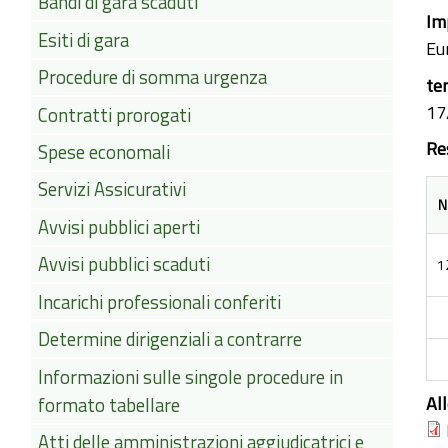
Bandi di gara scaduti
Im
Esiti di gara
Eu
Procedure di somma urgenza
te
17
Contratti prorogati
Re
Spese economali
Servizi Assicurativi
N
Avvisi pubblici aperti
Avvisi pubblici scaduti
1
Incarichi professionali conferiti
Determine dirigenziali a contrarre
Informazioni sulle singole procedure in
Al
formato tabellare
Atti delle amministrazioni aggiudicatrici e