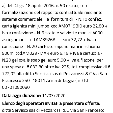
a) del D.Lgs. 18 aprile 2016, n. 50 e s.m.i., con
formalizzazione del rapporto contrattuale mediante
sistema commerciale, la fornitura di : - N.10 confez.
carta igienica mini jumbo cod AM0719BIO euro 22,80 +
Iva a confezione - N. 5 scatole salviette mani cf.4000
asciugamani cod AM3926A euro 32,72 + Iva a
confezione - N. 20 cartucce sapone mani in schiuma
500ml cod.AM0297MAR euro 6,16 + Iva a cartuccia -
N.20 gel oxalis soap gel euro 5,90 + Iva a flacone per
una spesa di € 632,80 oltre iva 22%, tot. complessivo di €
772,02 alla ditta Servisco sas di Pezzarossi & C Via San
Francesco 350- 18011 Arma di Taggia (Im) P.I
00701050080
Data aggiudicazione:
11/03/2020
Elenco degli operatori invitati a presentare offerta:
ditta Servisco sas di Pezzarossi & C Via San Francesco