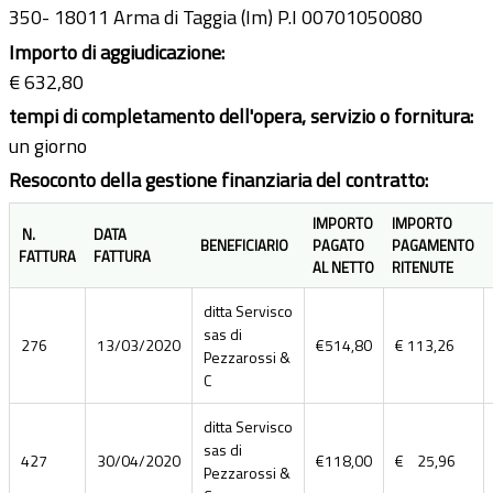
350- 18011 Arma di Taggia (Im) P.I 00701050080
Importo di aggiudicazione:
€ 632,80
tempi di completamento dell'opera, servizio o fornitura:
un giorno
Resoconto della gestione finanziaria del contratto:
IMPORTO
IMPORTO
N.
DATA
BENEFICIARIO
PAGATO
PAGAMENTO
FATTURA
FATTURA
AL NETTO
RITENUTE
ditta Servisco
sas di
276
13/03/2020
€514,80
€ 113,26
Pezzarossi &
C
ditta Servisco
sas di
427
30/04/2020
€118,00
€ 25,96
Pezzarossi &