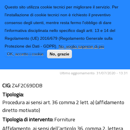
CONTATTI-URP
Provincia di
Questo sito utilizza cookie tecnici per migliorare il servizio. Per
Imperia
TRASPARENZA
l'installazione di cookie tecnici non è richiesto il preventivo
consenso degli utenti, mentre resta fermo l'obbligo di dare
Form di ricerca
l'informativa disciplinata nello specifico dagli artt. 13 e 14 del
Regolamento (UE) 2016/679 (Regolamento Generale sulla
Fornitura urgente di materiale
Protezione dei Dati - GDPR).
No, voglio saperne di più
igienico-sanitario- Emergenza
OK, accetto i cookie
No, grazie
COVID-19-
Ultimo aggiornamento: 31/07/2020 - 13:31
CIG:
Z4F2C69DDB
Tipologia:
Procedura ai sensi art. 36 comma 2 lett. a) (affidamento
diretto motivato)
Tipologia di intervento:
Forniture
Affidamento ai sensi dell’articolo 36, comma 2, lettera