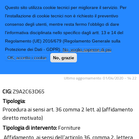
CONTATTI-URP
Provincia di
Questo sito utilizza cookie tecnici per migliorare il servizio. Per
Imperia
TRASPARENZA
l'installazione di cookie tecnici non è richiesto il preventivo
consenso degli utenti, mentre resta fermo l'obbligo di dare
Form di ricerca
l'informativa disciplinata nello specifico dagli artt. 13 e 14 del
Regolamento (UE) 2016/679 (Regolamento Generale sulla
Fornitura urgente di gel lavamani
Protezione dei Dati - GDPR).
No, voglio saperne di più
igienizzante -Emergenza COVID 19--
OK, accetto i cookie
No, grazie
Impegno di spesa
Ultimo aggiornamento: 01/04/2020 - 14:22
CIG:
Z9A2C63D65
Tipologia:
Procedura ai sensi art. 36 comma 2 lett. a) (affidamento
diretto motivato)
Tipologia di intervento:
Forniture
Affidamento ai sensi dell’articolo 36, comma 2, lettera