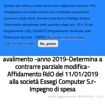
CONTATTI-URP
Provincia di
Questo sito utilizza cookie tecnici per migliorare il servizio. Per
Imperia
TRASPARENZA
l'installazione di cookie tecnici non è richiesto il preventivo
consenso degli utenti, mentre resta fermo l'obbligo di dare
Form di ricerca
l'informativa disciplinata nello specifico dagli artt. 13 e 14 del
Regolamento (UE) 2016/679 (Regolamento Generale sulla
Fornitura licenze d'uso software
Protezione dei Dati - GDPR).
No, voglio saperne di più
antivirus per Uffici Provinciali e Uffici
OK, accetto i cookie
No, grazie
Alfa Liguria, Centri er l'Impiego in
avalimento -anno 2019-Determina a
contrarre parziale modifica-
Affidamento RdO del 11/01/2019
alla società Essegi Computer S.r-
Impegno di spesa
Ultimo aggiornamento: 28/05/2019 - 11:55