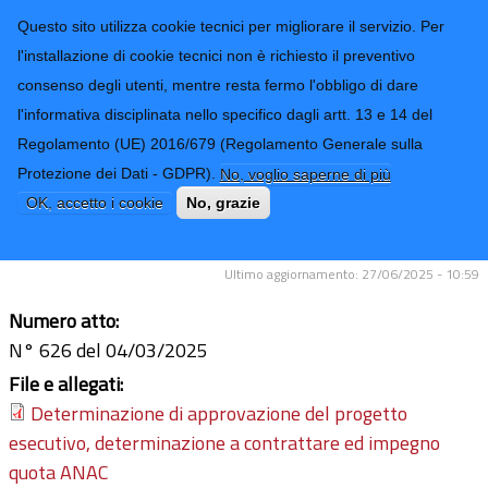
CONTATTI-URP
Provincia di
Questo sito utilizza cookie tecnici per migliorare il servizio. Per
Imperia
TRASPARENZA
l'installazione di cookie tecnici non è richiesto il preventivo
consenso degli utenti, mentre resta fermo l'obbligo di dare
Form di ricerca
l'informativa disciplinata nello specifico dagli artt. 13 e 14 del
Regolamento (UE) 2016/679 (Regolamento Generale sulla
Lavori di ripristino della sede stradale
Protezione dei Dati - GDPR).
No, voglio saperne di più
al km. 3+000 della S.P. 24 di
OK, accetto i cookie
No, grazie
Borgomaro Colle d’Oggia. Lotto 2
Ultimo aggiornamento: 27/06/2025 - 10:59
Numero atto:
N° 626 del 04/03/2025
File e allegati:
Determinazione di approvazione del progetto
esecutivo, determinazione a contrattare ed impegno
quota ANAC