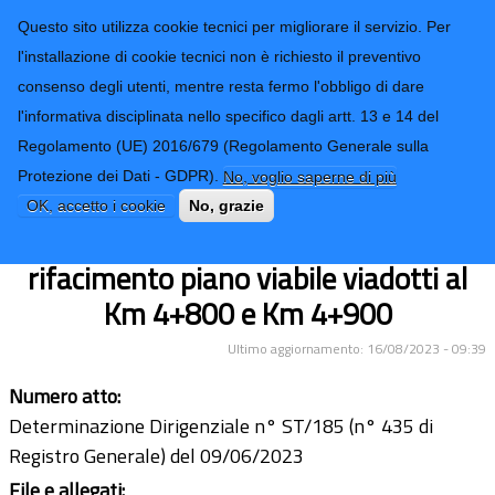
CONTATTI-URP
Provincia di
Questo sito utilizza cookie tecnici per migliorare il servizio. Per
Imperia
TRASPARENZA
l'installazione di cookie tecnici non è richiesto il preventivo
consenso degli utenti, mentre resta fermo l'obbligo di dare
Form di ricerca
l'informativa disciplinata nello specifico dagli artt. 13 e 14 del
Regolamento (UE) 2016/679 (Regolamento Generale sulla
S.P. 78 della Mezza Costa. Lavori di
Protezione dei Dati - GDPR).
No, voglio saperne di più
adeguamento barriere, manutenzione
OK, accetto i cookie
No, grazie
giunti, impermeabilizzazione e
rifacimento piano viabile viadotti al
Km 4+800 e Km 4+900
Ultimo aggiornamento: 16/08/2023 - 09:39
Numero atto:
Determinazione Dirigenziale n° ST/185 (n° 435 di
Registro Generale) del 09/06/2023
File e allegati: