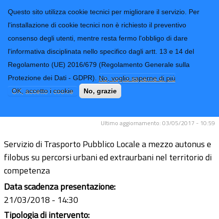
CONTATTI-URP
Provincia di
Questo sito utilizza cookie tecnici per migliorare il servizio. Per
Imperia
TRASPARENZA
l'installazione di cookie tecnici non è richiesto il preventivo
consenso degli utenti, mentre resta fermo l'obbligo di dare
Form di ricerca
l'informativa disciplinata nello specifico dagli artt. 13 e 14 del
Regolamento (UE) 2016/679 (Regolamento Generale sulla
Avviso di preinformazione relativo a
Protezione dei Dati - GDPR).
No, voglio saperne di più
un contratto di servizio di trasporto
OK, accetto i cookie
No, grazie
pubblico locale
Ultimo aggiornamento: 03/05/2017 - 10:59
Servizio di Trasporto Pubblico Locale a mezzo autonus e
filobus su percorsi urbani ed extraurbani nel territorio di
competenza
Data scadenza presentazione:
21/03/2018 - 14:30
Tipologia di intervento: