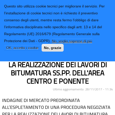
CONTATTI-URP
Provincia di
Questo sito utilizza cookie tecnici per migliorare il servizio. Per
Imperia
TRASPARENZA
l'installazione di cookie tecnici non è richiesto il preventivo
consenso degli utenti, mentre resta fermo l'obbligo di dare
Form di ricerca
l'informativa disciplinata nello specifico dagli artt. 13 e 14 del
Regolamento (UE) 2016/679 (Regolamento Generale sulla
INDAGINE DI MERCATO
Protezione dei Dati - GDPR).
No, voglio saperne di più
PREORDINATA ALL’ESPLETAMENTO
OK, accetto i cookie
No, grazie
DI UNA PROCEDURA NEGOZIATA PER
LA REALIZZAZIONE DEI LAVORI DI
BITUMATURA SS.PP. DELL'AREA
CENTRO E PONENTE
Ultimo aggiornamento: 28/11/2017 - 11:34
INDAGINE DI MERCATO PREORDINATA
ALL’ESPLETAMENTO DI UNA PROCEDURA NEGOZIATA
PER LA REALIZZAZIONE DEI LAVORI DI BITUMATURA