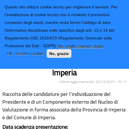
CONTATTI-URP
Provincia di
Questo sito utilizza cookie tecnici per migliorare il servizio. Per
Imperia
TRASPARENZA
l'installazione di cookie tecnici non è richiesto il preventivo
consenso degli utenti, mentre resta fermo l'obbligo di dare
Form di ricerca
l'informativa disciplinata nello specifico dagli artt. 13 e 14 del
Regolamento (UE) 2016/679 (Regolamento Generale sulla
Avviso pubblico nomina Nucleo di
Protezione dei Dati - GDPR).
No, voglio saperne di più
Valutazione in forma associata
OK, accetto i cookie
No, grazie
Provincia di Imperia con il Comune di
Imperia
Ultimo aggiornamento: 22/12/2023 - 10:17
Raccolta delle candidature per l’individuazione del
Presidente e di un Componente esterno del Nucleo di
Valutazione in forma associata della Provincia di Imperia
e del Comune di Imperia.
Data scadenza presentazione: