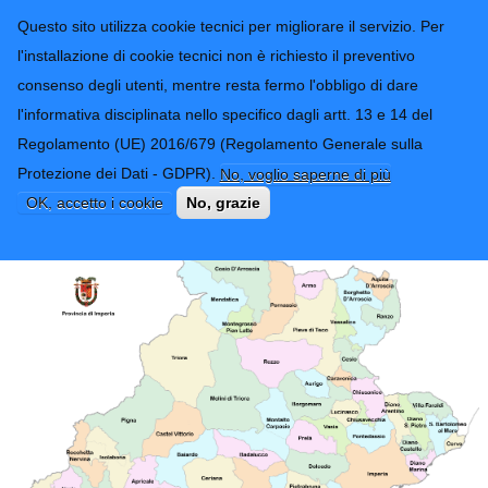
CONTATTI-URP
Provincia di
Questo sito utilizza cookie tecnici per migliorare il servizio. Per
Imperia
TRASPARENZA
l'installazione di cookie tecnici non è richiesto il preventivo
consenso degli utenti, mentre resta fermo l'obbligo di dare
Form di ricerca
l'informativa disciplinata nello specifico dagli artt. 13 e 14 del
Regolamento (UE) 2016/679 (Regolamento Generale sulla
Elenco e mappa Comuni
Protezione dei Dati - GDPR).
No, voglio saperne di più
OK, accetto i cookie
No, grazie