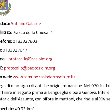
ndaco:
Antonio Galante
irizzo:
Piazza della Chiesa, 1
lefono:
0183327803
x:
0183327847
mail:
protocollo@cosioim.org
C:
protocollo@pec.cosioim.org
to web:
www.comune.cosiodarroscia.im.it/
rgo di montagna di antiche origini romaniche. Nel 970 fu da
 finire in seguito prima ai Lengueglia e poi a Genova. Interes
torio dell'Assunta, con bifore in mattoni, che risale al XIV se
perficie:
40,53 km²