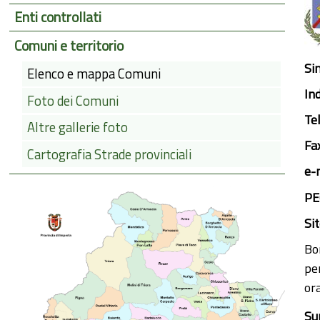
Enti controllati
Comuni e territorio
Si
Elenco e mappa Comuni
Ind
Foto dei Comuni
Te
Altre gallerie foto
Fa
Cartografia Strade provinciali
e-
PE
Si
Bo
per
ora
Su