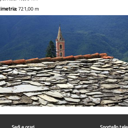
timetria:
721,00 m
Sedi e orari
Sportello tel