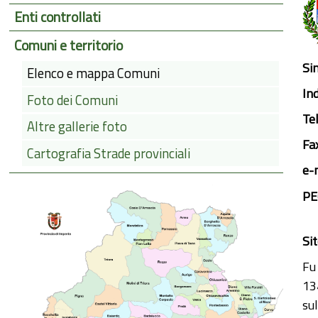
Enti controllati
Comuni e territorio
Si
Elenco e mappa Comuni
Ind
Foto dei Comuni
Te
Altre gallerie foto
Fa
Cartografia Strade provinciali
e-
PE
Si
Fu
13
su