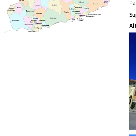
Par
Su
Al