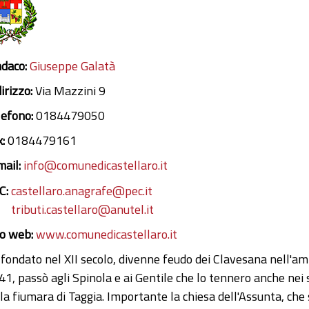
ndaco:
Giuseppe Galatà
irizzo:
Via Mazzini 9
lefono:
0184479050
x:
0184479161
mail:
info@comunedicastellaro.it
C:
castellaro.anagrafe@pec.it
tributi.castellaro@anutel.it
to web:
www.comunedicastellaro.it
 fondato nel XII secolo, divenne feudo dei Clavesana nell'am
41, passò agli Spinola e ai Gentile che lo tennero anche nei 
lla fiumara di Taggia. Importante la chiesa dell'Assunta, che