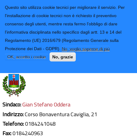
CONTATTI-URP
Provincia di
Questo sito utilizza cookie tecnici per migliorare il servizio. Per
Imperia
TRASPARENZA
l'installazione di cookie tecnici non è richiesto il preventivo
consenso degli utenti, mentre resta fermo l'obbligo di dare
Form di ricerca
l'informativa disciplinata nello specifico dagli artt. 13 e 14 del
Regolamento (UE) 2016/679 (Regolamento Generale sulla
Castelvittorio
Protezione dei Dati - GDPR).
No, voglio saperne di più
Ultimo aggiornamento: 15/01/2020 - 12:34
OK, accetto i cookie
No, grazie
Sindaco:
Gian Stefano Oddera
Indirizzo:
Corso Bonaventura Caviglia, 21
Telefono:
0184241048
Fax:
0184240963