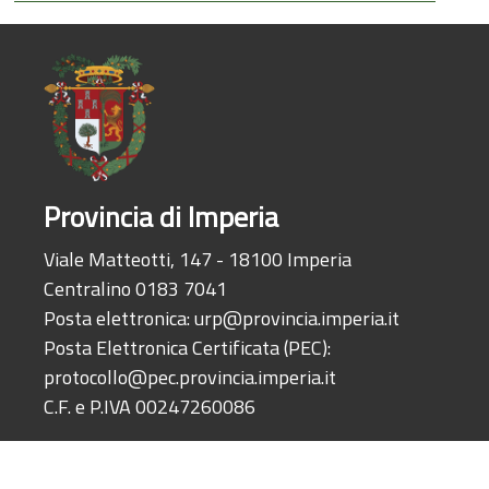
Provincia di Imperia
Viale Matteotti, 147 - 18100 Imperia
Centralino 0183 7041
Posta elettronica:
urp@provincia.imperia.it
Posta Elettronica Certificata (PEC):
protocollo@pec.provincia.imperia.it
C.F. e P.IVA 00247260086
© 2026 Provincia di Imperia · Sito realizzato e gestito dal
Servizio Sistem