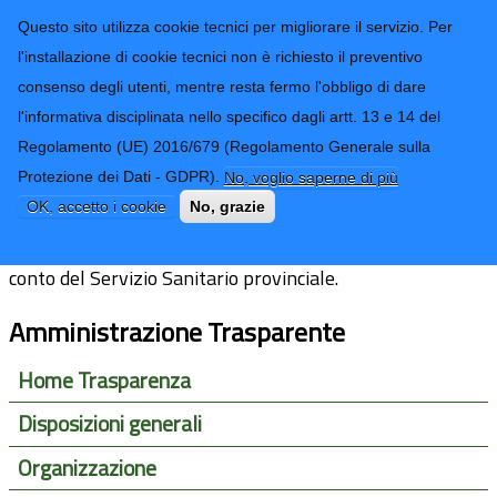
CONTATTI-URP
Provincia di
Questo sito utilizza cookie tecnici per migliorare il servizio. Per
Imperia
TRASPARENZA
l'installazione di cookie tecnici non è richiesto il preventivo
consenso degli utenti, mentre resta fermo l'obbligo di dare
Form di ricerca
l'informativa disciplinata nello specifico dagli artt. 13 e 14 del
Regolamento (UE) 2016/679 (Regolamento Generale sulla
Liste di attesa
Protezione dei Dati - GDPR).
No, voglio saperne di più
OK, accetto i cookie
No, grazie
L'amministrazione provinciale non eroga prestazioni per
conto del Servizio Sanitario provinciale.
Amministrazione Trasparente
Home Trasparenza
Disposizioni generali
Organizzazione