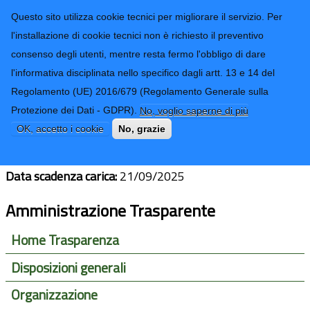
CONTATTI-URP
Provincia di
Questo sito utilizza cookie tecnici per migliorare il servizio. Per
Imperia
TRASPARENZA
l'installazione di cookie tecnici non è richiesto il preventivo
consenso degli utenti, mentre resta fermo l'obbligo di dare
Form di ricerca
l'informativa disciplinata nello specifico dagli artt. 13 e 14 del
Regolamento (UE) 2016/679 (Regolamento Generale sulla
Marcello Pallini
Protezione dei Dati - GDPR).
No, voglio saperne di più
OK, accetto i cookie
No, grazie
Sindaco del Comune:
Santo Stefano al Mare
Data scadenza carica:
21/09/2025
Amministrazione Trasparente
Home Trasparenza
Disposizioni generali
Organizzazione