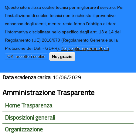
CONTATTI-URP
Provincia di
Questo sito utilizza cookie tecnici per migliorare il servizio. Per
Imperia
TRASPARENZA
l'installazione di cookie tecnici non è richiesto il preventivo
consenso degli utenti, mentre resta fermo l'obbligo di dare
Form di ricerca
l'informativa disciplinata nello specifico dagli artt. 13 e 14 del
Regolamento (UE) 2016/679 (Regolamento Generale sulla
Giancarlo Cacciò
Protezione dei Dati - GDPR).
No, voglio saperne di più
OK, accetto i cookie
No, grazie
Sindaco del Comune:
Ranzo
Data scadenza carica:
10/06/2029
Amministrazione Trasparente
Home Trasparenza
Disposizioni generali
Organizzazione