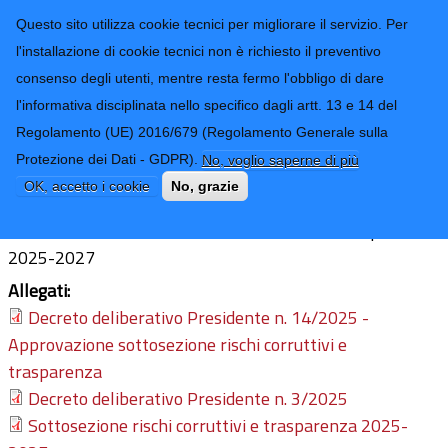
CONTATTI-URP
Provincia di
Questo sito utilizza cookie tecnici per migliorare il servizio. Per
Imperia
TRASPARENZA
l'installazione di cookie tecnici non è richiesto il preventivo
consenso degli utenti, mentre resta fermo l'obbligo di dare
Form di ricerca
l'informativa disciplinata nello specifico dagli artt. 13 e 14 del
Regolamento (UE) 2016/679 (Regolamento Generale sulla
Anno 2025
Protezione dei Dati - GDPR).
No, voglio saperne di più
Ultimo aggiornamento: 17/03/2025 - 10:44
OK, accetto i cookie
No, grazie
Piano Prevenzione della Corruzione e della Trasparenza
2025-2027
Allegati:
Decreto deliberativo Presidente n. 14/2025 -
Approvazione sottosezione rischi corruttivi e
trasparenza
Decreto deliberativo Presidente n. 3/2025
Sottosezione rischi corruttivi e trasparenza 2025-