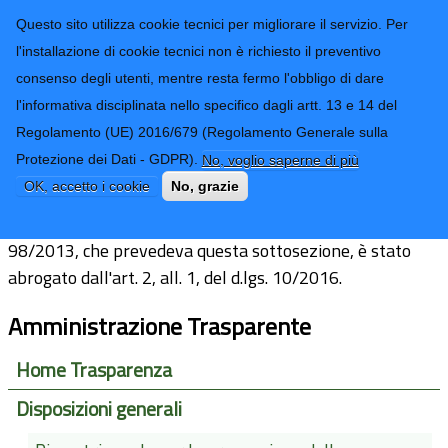
CONTATTI-URP
Provincia di
Questo sito utilizza cookie tecnici per migliorare il servizio. Per
Imperia
TRASPARENZA
l'installazione di cookie tecnici non è richiesto il preventivo
consenso degli utenti, mentre resta fermo l'obbligo di dare
Form di ricerca
l'informativa disciplinata nello specifico dagli artt. 13 e 14 del
Regolamento (UE) 2016/679 (Regolamento Generale sulla
Burocrazia zero
Protezione dei Dati - GDPR).
No, voglio saperne di più
OK, accetto i cookie
No, grazie
L'art. 37, comma 3, del d.l. 69/2013, convertito in l.
98/2013, che prevedeva questa sottosezione, è stato
abrogato dall'art. 2, all. 1, del d.lgs. 10/2016.
Amministrazione Trasparente
Home Trasparenza
Disposizioni generali