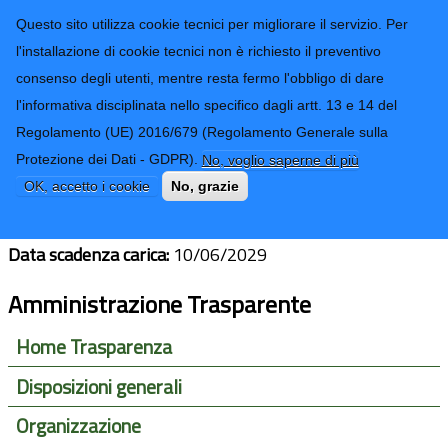
CONTATTI-URP
Provincia di
Questo sito utilizza cookie tecnici per migliorare il servizio. Per
Imperia
TRASPARENZA
l'installazione di cookie tecnici non è richiesto il preventivo
consenso degli utenti, mentre resta fermo l'obbligo di dare
Form di ricerca
l'informativa disciplinata nello specifico dagli artt. 13 e 14 del
Regolamento (UE) 2016/679 (Regolamento Generale sulla
Natalina Cha
Protezione dei Dati - GDPR).
No, voglio saperne di più
OK, accetto i cookie
No, grazie
Sindaco del Comune:
Cervo
Data scadenza carica:
10/06/2029
Amministrazione Trasparente
Home Trasparenza
Disposizioni generali
Organizzazione