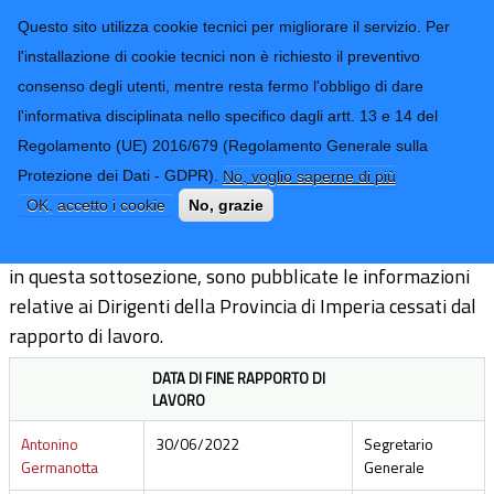
CONTATTI-URP
Provincia di
Questo sito utilizza cookie tecnici per migliorare il servizio. Per
Imperia
TRASPARENZA
l'installazione di cookie tecnici non è richiesto il preventivo
consenso degli utenti, mentre resta fermo l'obbligo di dare
Form di ricerca
l'informativa disciplinata nello specifico dagli artt. 13 e 14 del
Regolamento (UE) 2016/679 (Regolamento Generale sulla
Dirigenti cessati
Protezione dei Dati - GDPR).
No, voglio saperne di più
OK, accetto i cookie
No, grazie
In attuazione dell'art. 14 del D. Lgs. 33/2013 e ss.mm.ii.,
in questa sottosezione, sono pubblicate le informazioni
relative ai Dirigenti della Provincia di Imperia cessati dal
rapporto di lavoro.
DATA DI FINE RAPPORTO DI
LAVORO
Antonino
30/06/2022
Segretario
Germanotta
Generale