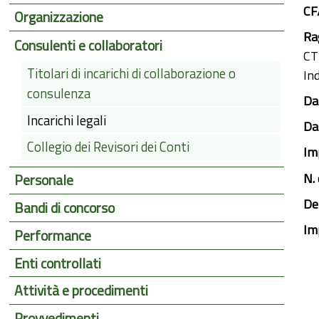
CF
Organizzazione
Rag
Consulenti e collaboratori
CT
Titolari di incarichi di collaborazione o
Ind
consulenza
Dat
Incarichi legali
Da
Collegio dei Revisori dei Conti
Im
N.
Personale
De
Bandi di concorso
Im
Performance
Enti controllati
Attività e procedimenti
Provvedimenti