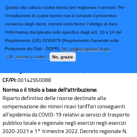
CONTATTI-URP
Provincia di
Questo sito utilizza cookie tecnici per migliorare il servizio. Per
Imperia
TRASPARENZA
l'installazione di cookie tecnici non è richiesto il preventivo
consenso degli utenti, mentre resta fermo l'obbligo di dare
Form di ricerca
l'informativa disciplinata nello specifico dagli artt. 13 e 14 del
Regolamento (UE) 2016/679 (Regolamento Generale sulla
Riviera Trasporti Spa
Protezione dei Dati - GDPR).
No, voglio saperne di più
Ultimo aggiornamento: 21/02/2025 - 09:09
OK, accetto i cookie
No, grazie
Sede legale:
via nazionale 365 - imperia
CF/PI:
00142950088
Norma o il titolo a base dell'attribuzione:
Riparto definitivo delle risorse destinate alla
compensazione dei minori ricavi tariffari conseguenti
all’epidemia da COVID-19 relativi ai servizi di trasporto
pubblico locale e regionale negli esercizi negli esercizi
2020-2021 e 1° trimestre 2022. Decreto regionale N.