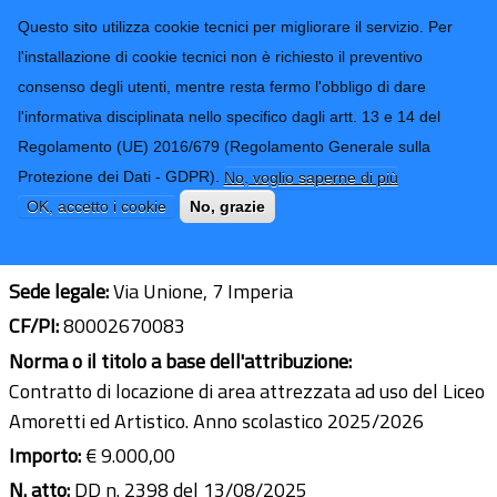
CONTATTI-URP
Provincia di
Questo sito utilizza cookie tecnici per migliorare il servizio. Per
Imperia
TRASPARENZA
l'installazione di cookie tecnici non è richiesto il preventivo
consenso degli utenti, mentre resta fermo l'obbligo di dare
Form di ricerca
l'informativa disciplinata nello specifico dagli artt. 13 e 14 del
Regolamento (UE) 2016/679 (Regolamento Generale sulla
Parrocchia San Giovanni Battista
Protezione dei Dati - GDPR).
No, voglio saperne di più
Imperia
OK, accetto i cookie
No, grazie
Ultimo aggiornamento: 06/03/2026 - 12:04
Sede legale:
Via Unione, 7 Imperia
CF/PI:
80002670083
Norma o il titolo a base dell'attribuzione:
Contratto di locazione di area attrezzata ad uso del Liceo
Amoretti ed Artistico. Anno scolastico 2025/2026
Importo:
€ 9.000,00
N. atto:
DD n. 2398 del 13/08/2025