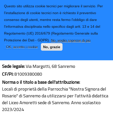
CONTATTI-URP
Provincia di
Questo sito utilizza cookie tecnici per migliorare il servizio. Per
Imperia
TRASPARENZA
l'installazione di cookie tecnici non è richiesto il preventivo
consenso degli utenti, mentre resta fermo l'obbligo di dare
Form di ricerca
l'informativa disciplinata nello specifico dagli artt. 13 e 14 del
Regolamento (UE) 2016/679 (Regolamento Generale sulla
Parrocchia "Nostra Signora del
Protezione dei Dati - GDPR).
No, voglio saperne di più
Rosario" di Sanremo
OK, accetto i cookie
No, grazie
Ultimo aggiornamento: 06/03/2026 - 11:38
Sede legale:
Via Margotti, 68 Sanremo
CF/PI:
81009380080
Norma o il titolo a base dell'attribuzione:
Locali di proprietà della Parrocchia "Nostra Signora del
Rosario" di Sanremo da utilizzarsi per l'attività didattica
del Liceo Amoretti sede di Sanremo. Anno scolastico
2023/2024