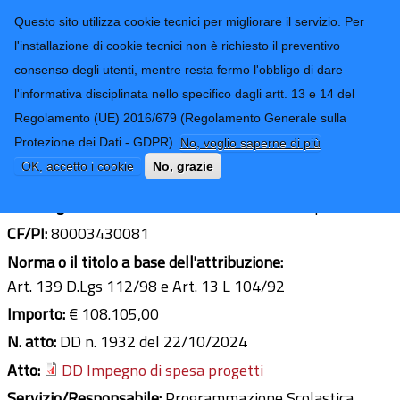
CONTATTI-URP
Provincia di
Questo sito utilizza cookie tecnici per migliorare il servizio. Per
Imperia
TRASPARENZA
l'installazione di cookie tecnici non è richiesto il preventivo
consenso degli utenti, mentre resta fermo l'obbligo di dare
Form di ricerca
l'informativa disciplinata nello specifico dagli artt. 13 e 14 del
Regolamento (UE) 2016/679 (Regolamento Generale sulla
I.I.S. "G. Ruffini"
Protezione dei Dati - GDPR).
No, voglio saperne di più
Ultimo aggiornamento: 05/11/2025 - 08:42
OK, accetto i cookie
No, grazie
Sede legale:
Via Terre Bianche, 2 - 18100 - Imperia (IM)
CF/PI:
80003430081
Norma o il titolo a base dell'attribuzione:
Art. 139 D.Lgs 112/98 e Art. 13 L 104/92
Importo:
€ 108.105,00
N. atto:
DD n. 1932 del 22/10/2024
Atto:
DD Impegno di spesa progetti
Servizio/Responsabile:
Programmazione Scolastica