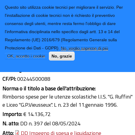
CONTATTI-URP
Provincia di
Questo sito utilizza cookie tecnici per migliorare il servizio. Per
Imperia
TRASPARENZA
l'installazione di cookie tecnici non è richiesto il preventivo
consenso degli utenti, mentre resta fermo l'obbligo di dare
Form di ricerca
l'informativa disciplinata nello specifico dagli artt. 13 e 14 del
Regolamento (UE) 2016/679 (Regolamento Generale sulla
Comune di Pieve di Teco
Protezione dei Dati - GDPR).
No, voglio saperne di più
Ultimo aggiornamento: 06/03/2026 - 12:11
OK, accetto i cookie
No, grazie
Sede legale:
Corso Mario Ponzoni, 135 Pieve di Teco
CF/PI:
00244500088
Norma o il titolo a base dell'attribuzione:
Rimborso spese per le utenze scolastiche I.I.S. "G. Ruffini"
e Liceo "G.P.Vieusseux". L n. 23 del 11.gennaio 1996.
Importo:
€ 14.136,72
N. atto:
DD n. 397 del 08/05/2024
Atto:
DD Impegno di spesa e liquidazione