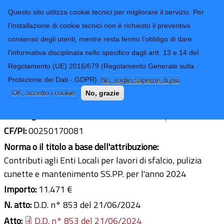
CONTATTI-URP
Provincia di
Questo sito utilizza cookie tecnici per migliorare il servizio. Per
Imperia
TRASPARENZA
l'installazione di cookie tecnici non è richiesto il preventivo
consenso degli utenti, mentre resta fermo l'obbligo di dare
Form di ricerca
l'informativa disciplinata nello specifico dagli artt. 13 e 14 del
Regolamento (UE) 2016/679 (Regolamento Generale sulla
Comune di Dolceacqua
Protezione dei Dati - GDPR).
No, voglio saperne di più
Ultimo aggiornamento: 03/07/2024 - 14:24
OK, accetto i cookie
No, grazie
Sede legale:
Via Roma 50 - 18035 Dolceacqua (IM)
CF/PI:
00250170081
Norma o il titolo a base dell'attribuzione:
Contributi agli Enti Locali per lavori di sfalcio, pulizia
cunette e mantenimento SS.PP. per l'anno 2024
Importo:
11.471 €
N. atto:
D.D. n° 853 del 21/06/2024
Atto:
D.D. n° 853 del 21/06/2024