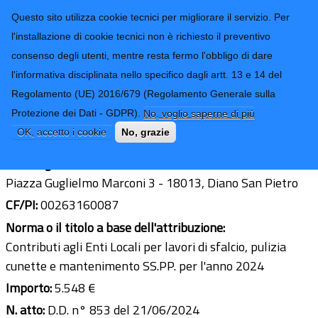
CONTATTI-URP
Provincia di
Questo sito utilizza cookie tecnici per migliorare il servizio. Per
Imperia
TRASPARENZA
l'installazione di cookie tecnici non è richiesto il preventivo
consenso degli utenti, mentre resta fermo l'obbligo di dare
Form di ricerca
l'informativa disciplinata nello specifico dagli artt. 13 e 14 del
Regolamento (UE) 2016/679 (Regolamento Generale sulla
Comune di Diano S. Pietro
Protezione dei Dati - GDPR).
No, voglio saperne di più
Ultimo aggiornamento: 03/07/2024 - 14:21
OK, accetto i cookie
No, grazie
Sede legale:
Piazza Guglielmo Marconi 3 - 18013, Diano San Pietro
CF/PI:
00263160087
Norma o il titolo a base dell'attribuzione:
Contributi agli Enti Locali per lavori di sfalcio, pulizia
cunette e mantenimento SS.PP. per l'anno 2024
Importo:
5.548 €
N. atto:
D.D. n° 853 del 21/06/2024