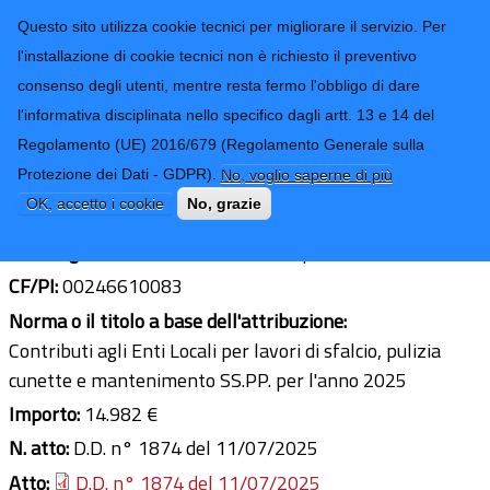
CONTATTI-URP
Provincia di
Questo sito utilizza cookie tecnici per migliorare il servizio. Per
Imperia
TRASPARENZA
l'installazione di cookie tecnici non è richiesto il preventivo
consenso degli utenti, mentre resta fermo l'obbligo di dare
Form di ricerca
l'informativa disciplinata nello specifico dagli artt. 13 e 14 del
Regolamento (UE) 2016/679 (Regolamento Generale sulla
Comune di Apricale
Protezione dei Dati - GDPR).
No, voglio saperne di più
Ultimo aggiornamento: 24/07/2025 - 08:26
OK, accetto i cookie
No, grazie
Sede legale:
Via Cavour 2 - 18030 Apricale
CF/PI:
00246610083
Norma o il titolo a base dell'attribuzione:
Contributi agli Enti Locali per lavori di sfalcio, pulizia
cunette e mantenimento SS.PP. per l'anno 2025
Importo:
14.982 €
N. atto:
D.D. n° 1874 del 11/07/2025
Atto:
D.D. n° 1874 del 11/07/2025