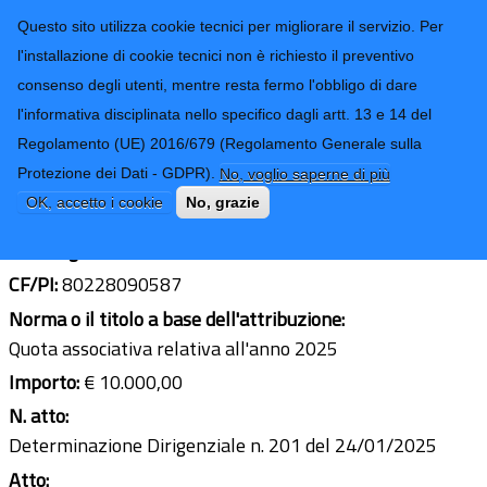
CONTATTI-URP
Provincia di
Questo sito utilizza cookie tecnici per migliorare il servizio. Per
Imperia
TRASPARENZA
l'installazione di cookie tecnici non è richiesto il preventivo
consenso degli utenti, mentre resta fermo l'obbligo di dare
Form di ricerca
l'informativa disciplinata nello specifico dagli artt. 13 e 14 del
Regolamento (UE) 2016/679 (Regolamento Generale sulla
Associazione Unione Province d'Italia
Protezione dei Dati - GDPR).
No, voglio saperne di più
Ultimo aggiornamento: 29/01/2025 - 13:07
OK, accetto i cookie
No, grazie
Sede legale:
Piazza Cardelli 4 Roma
CF/PI:
80228090587
Norma o il titolo a base dell'attribuzione:
Quota associativa relativa all'anno 2025
Importo:
€ 10.000,00
N. atto:
Determinazione Dirigenziale n. 201 del 24/01/2025
Atto: