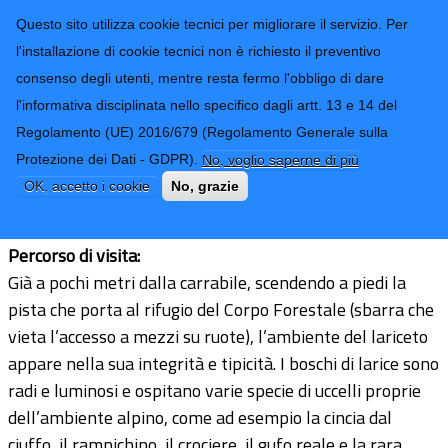
CONTATTI-URP
Provincia di
Questo sito utilizza cookie tecnici per migliorare il servizio. Per
Imperia
TRASPARENZA
l'installazione di cookie tecnici non è richiesto il preventivo
consenso degli utenti, mentre resta fermo l'obbligo di dare
Form di ricerca
l'informativa disciplinata nello specifico dagli artt. 13 e 14 del
Regolamento (UE) 2016/679 (Regolamento Generale sulla
12 - Il bosco di larice (SIC
Protezione dei Dati - GDPR).
No, voglio saperne di più
M.GERBONTE)
OK, accetto i cookie
No, grazie
Percorso di visita:
Già a pochi metri dalla carrabile, scendendo a piedi la
pista che porta al rifugio del Corpo Forestale (sbarra che
vieta l’accesso a mezzi su ruote), l’ambiente del lariceto
appare nella sua integrità e tipicità. I boschi di larice sono
radi e luminosi e ospitano varie specie di uccelli proprie
dell’ambiente alpino, come ad esempio la cincia dal
ciuffo, il rampichino, il crociere, il gufo reale e la rara