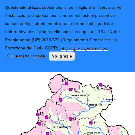
CONTATTI-URP
Provincia di
Questo sito utilizza cookie tecnici per migliorare il servizio. Per
Imperia
TRASPARENZA
l'installazione di cookie tecnici non è richiesto il preventivo
consenso degli utenti, mentre resta fermo l'obbligo di dare
Form di ricerca
l'informativa disciplinata nello specifico dagli artt. 13 e 14 del
Regolamento (UE) 2016/679 (Regolamento Generale sulla
Ecomuseo della Biodiversità
Protezione dei Dati - GDPR).
No, voglio saperne di più
OK, accetto i cookie
No, grazie
Lo spettacolo della Natura