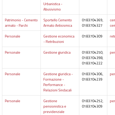
Urbanistica -
Abusivismo
Patrimonio - Cemento
Sportello Cemento
0183704369,
cem
armato - Parchi
Armato Antisismica
0183704327
cem
Personale
Gestione economica
0183704309
ret
- Retribuzioni
Personale
Gestione giuridica
0183704250,
per
0183704398,
0183704222
Personale
Gestione giuridica -
0183704306,
per
Formazione -
0183704239
Performance -
Relazioni Sindacali
Personale
Gestione
0183704252,
per
pensionistica e
0183704309
previdenziale