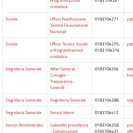
Programmazione
0183 704261
scolastica
Scuole
Ufficio Pianificazione
0183704277
pat
Tecnica Finanziamenti
Nazionali
Scuole
Ufficio Tecnico Scuole
0183704275,
pat
e Programmazione
0183 704274
scolastica
Segreteria Generale
Affari Generali -
0183704256
ant
Consiglio -
tra
Trasparenza-
Controlli
Segreteria Generale
Segreteria Generale
0183704288
seg
Segreteria Generale
Servizi Interni
0183704412
Servizi Amministrativi
Gabinetto presidenza
0183704258,
pre
- Comunicazioni
0183704437,
uff