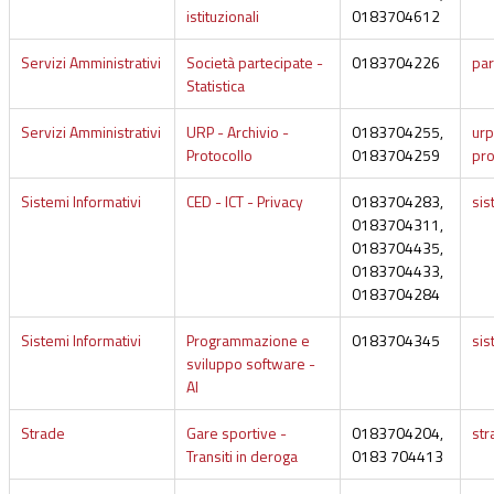
istituzionali
0183704612
Servizi Amministrativi
Società partecipate -
0183704226
par
Statistica
Servizi Amministrativi
URP - Archivio -
0183704255,
urp
Protocollo
0183704259
pro
Sistemi Informativi
CED - ICT - Privacy
0183704283,
sis
0183704311,
0183704435,
0183704433,
0183704284
Sistemi Informativi
Programmazione e
0183704345
sis
sviluppo software -
AI
Strade
Gare sportive -
0183704204,
str
Transiti in deroga
0183 704413