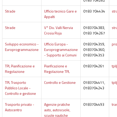
0183 704262
Strade
Ufficio tecnico Gare e
0183 704434
str
Appalti
Strade
V° Div. Valli Nervia
0183704383,
str
Crosia Roja
0183 704267
Sviluppo economico -
Ufficio Europa -
0183704359,
pro
Europrogrammazione
Europrogrammazione
0183704360,
- Supporto ai Comuni
0183704353
TPL Pianificazione e
Pianficazione e
0183704261
tpl
Regolazione
Regolazione TPL
TPL Trasporto
Controllo e Gestione
0183704411,
tpl
Pubblico Locale -
0183704243
Controllo e gestione
Trasporto privato -
Agenzie pratiche
0183704493
tra
Autocentro
auto, autoscuole,
scuole nautiche