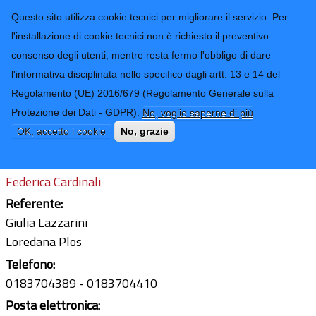
CONTATTI-URP
Provincia di
Questo sito utilizza cookie tecnici per migliorare il servizio. Per
Imperia
TRASPARENZA
l'installazione di cookie tecnici non è richiesto il preventivo
consenso degli utenti, mentre resta fermo l'obbligo di dare
Form di ricerca
l'informativa disciplinata nello specifico dagli artt. 13 e 14 del
Regolamento (UE) 2016/679 (Regolamento Generale sulla
Sanzioni
Protezione dei Dati - GDPR).
No, voglio saperne di più
Ultimo aggiornamento: 24/02/2026 - 14:09
OK, accetto i cookie
No, grazie
Funzionario con incarico di Elevata Qualificazione:
Federica Cardinali
Referente:
Giulia Lazzarini
Loredana Plos
Telefono:
0183704389
0183704410
Posta elettronica: