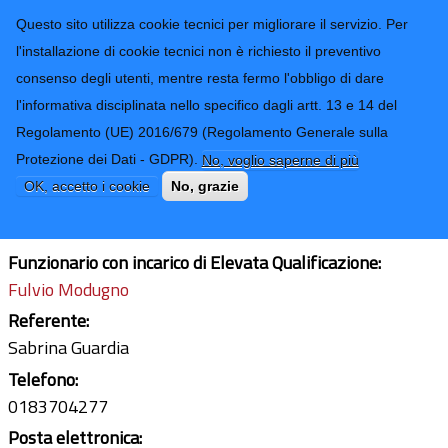
CONTATTI-URP
Provincia di
Questo sito utilizza cookie tecnici per migliorare il servizio. Per
Imperia
TRASPARENZA
l'installazione di cookie tecnici non è richiesto il preventivo
consenso degli utenti, mentre resta fermo l'obbligo di dare
Form di ricerca
l'informativa disciplinata nello specifico dagli artt. 13 e 14 del
Regolamento (UE) 2016/679 (Regolamento Generale sulla
Ufficio Pianificazione Tecnica
Protezione dei Dati - GDPR).
No, voglio saperne di più
Finanziamenti Nazionali
OK, accetto i cookie
No, grazie
Ultimo aggiornamento: 26/02/2026 - 12:16
Funzionario con incarico di Elevata Qualificazione:
Fulvio Modugno
Referente:
Sabrina Guardia
Telefono:
0183704277
Posta elettronica: