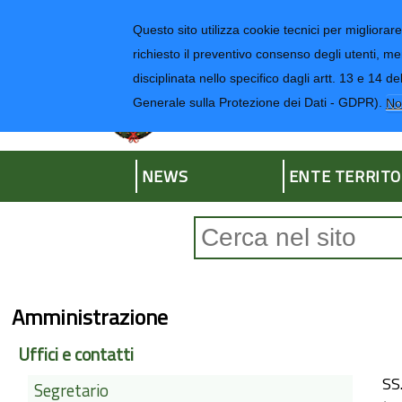
Regione Liguria
Questo sito utilizza cookie tecnici per migliorare 
richiesto il preventivo consenso degli utenti, me
disciplinata nello specifico dagli artt. 13 e 1
Provincia di Impe
Generale sulla Protezione dei Dati - GDPR).
No
NEWS
ENTE TERRITO
Form di ricerca
Amministrazione
Uffici e contatti
SS
Segretario