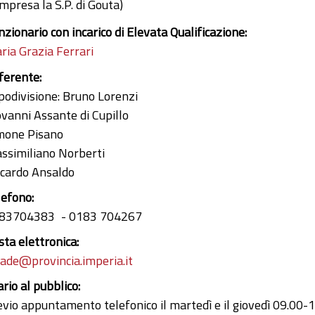
mpresa la S.P. di Gouta)
nzionario con incarico di Elevata Qualificazione:
ria Grazia Ferrari
ferente:
podivisione: Bruno Lorenzi
ovanni Assante di Cupillo
mone Pisano
ssimiliano Norberti
ccardo Ansaldo
lefono:
83704383
0183 704267
sta elettronica:
rade@provincia.imperia.it
ario al pubblico:
evio appuntamento telefonico il martedì e il giovedì 09.00-