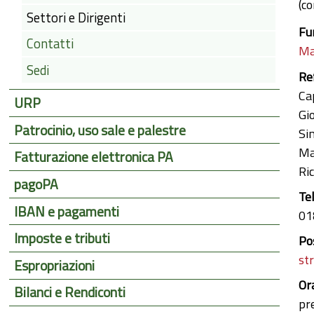
(co
Settori e Dirigenti
Fu
Contatti
Ma
Sedi
Re
Ca
URP
Gi
Patrocinio, uso sale e palestre
Si
Ma
Fatturazione elettronica PA
Ri
pagoPA
Te
IBAN e pagamenti
01
Imposte e tributi
Po
st
Espropriazioni
Or
Bilanci e Rendiconti
pr