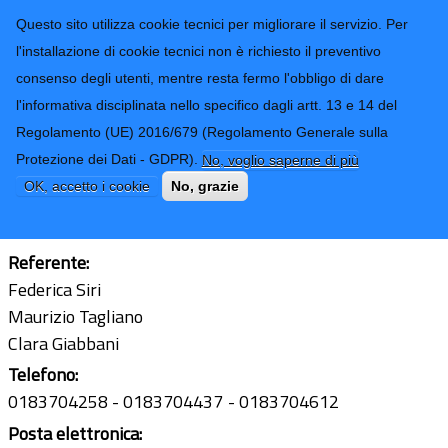
CONTATTI-URP
Provincia di
Questo sito utilizza cookie tecnici per migliorare il servizio. Per
Imperia
TRASPARENZA
l'installazione di cookie tecnici non è richiesto il preventivo
consenso degli utenti, mentre resta fermo l'obbligo di dare
Form di ricerca
l'informativa disciplinata nello specifico dagli artt. 13 e 14 del
Regolamento (UE) 2016/679 (Regolamento Generale sulla
Gabinetto presidenza - Comunicazioni
Protezione dei Dati - GDPR).
No, voglio saperne di più
istituzionali
OK, accetto i cookie
No, grazie
Ultimo aggiornamento: 24/02/2026 - 14:45
Referente:
Federica Siri
Maurizio Tagliano
Clara Giabbani
Telefono:
0183704258
0183704437
0183704612
Posta elettronica: