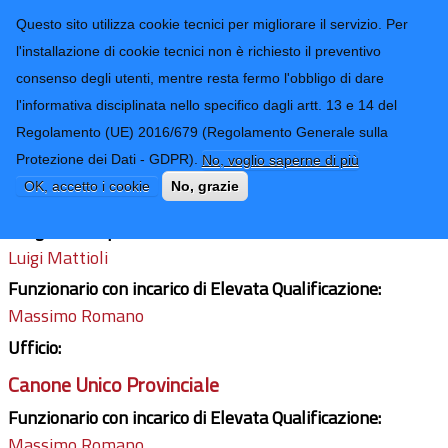
CONTATTI-URP
Provincia di
Questo sito utilizza cookie tecnici per migliorare il servizio. Per
Imperia
TRASPARENZA
l'installazione di cookie tecnici non è richiesto il preventivo
consenso degli utenti, mentre resta fermo l'obbligo di dare
Form di ricerca
l'informativa disciplinata nello specifico dagli artt. 13 e 14 del
Regolamento (UE) 2016/679 (Regolamento Generale sulla
Demanio Stradale
Protezione dei Dati - GDPR).
No, voglio saperne di più
Ultimo aggiornamento: 24/02/2026 - 14:03
OK, accetto i cookie
No, grazie
Dirigente responsabile:
Luigi Mattioli
Funzionario con incarico di Elevata Qualificazione:
Massimo Romano
Ufficio:
Canone Unico Provinciale
Funzionario con incarico di Elevata Qualificazione:
Massimo Romano