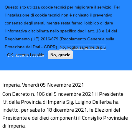
CONTATTI-URP
Provincia di
Questo sito utilizza cookie tecnici per migliorare il servizio. Per
Imperia
TRASPARENZA
l'installazione di cookie tecnici non è richiesto il preventivo
consenso degli utenti, mentre resta fermo l'obbligo di dare
Form di ricerca
l'informativa disciplinata nello specifico dagli artt. 13 e 14 del
Regolamento (UE) 2016/679 (Regolamento Generale sulla
Indizione Elezioni del Presidente e del
Protezione dei Dati - GDPR).
No, voglio saperne di più
Consiglio Provinciale per il prossimo
OK, accetto i cookie
No, grazie
18 dicembre 2021
Imperia, Venerdì 05 Novembre 2021
Con Decreto n. 106 del 5 novembre 2021 il Presidente
f.f. della Provincia di Imperia Sig. Luigino Dellerba ha
indetto, per sabato 18 dicembre 2021, le Elezioni del
Presidente e dei dieci componenti il Consiglio Provinciale
di Imperia.