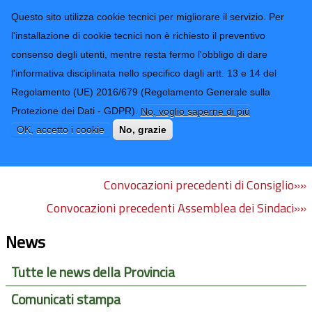
CONTATTI-URP
Provincia di
Questo sito utilizza cookie tecnici per migliorare il servizio. Per
Imperia
TRASPARENZA
l'installazione di cookie tecnici non è richiesto il preventivo
consenso degli utenti, mentre resta fermo l'obbligo di dare
Form di ricerca
l'informativa disciplinata nello specifico dagli artt. 13 e 14 del
Regolamento (UE) 2016/679 (Regolamento Generale sulla
Convocazioni
Protezione dei Dati - GDPR).
No, voglio saperne di più
OK, accetto i cookie
No, grazie
Al momento non sono previste convocazioni.
Convocazioni precedenti di Consiglio»»
Convocazioni precedenti Assemblea dei Sindaci»»
News
Tutte le news della Provincia
Comunicati stampa