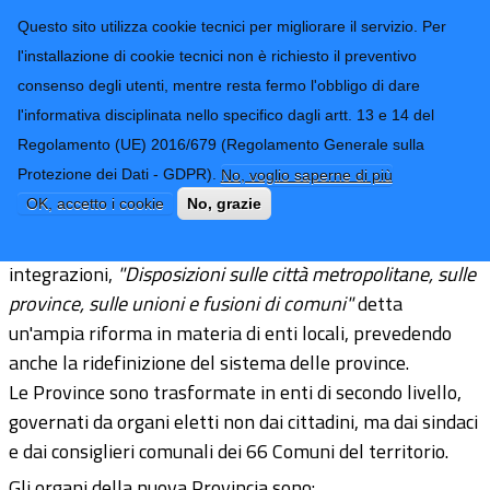
CONTATTI-URP
Provincia di
Questo sito utilizza cookie tecnici per migliorare il servizio. Per
Imperia
TRASPARENZA
l'installazione di cookie tecnici non è richiesto il preventivo
consenso degli utenti, mentre resta fermo l'obbligo di dare
Form di ricerca
l'informativa disciplinata nello specifico dagli artt. 13 e 14 del
Regolamento (UE) 2016/679 (Regolamento Generale sulla
Elezioni provinciali 2021
Protezione dei Dati - GDPR).
No, voglio saperne di più
OK, accetto i cookie
No, grazie
Le legge 7 aprile 2014, n. 56, e successive modificazioni e
integrazioni,
"Disposizioni sulle città metropolitane, sulle
province, sulle unioni e fusioni di comuni"
detta
un'ampia riforma in materia di enti locali, prevedendo
anche la ridefinizione del sistema delle province.
Le Province sono trasformate in enti di secondo livello,
governati da organi eletti non dai cittadini, ma dai sindaci
e dai consiglieri comunali dei 66 Comuni del territorio.
Gli organi della nuova Provincia sono: