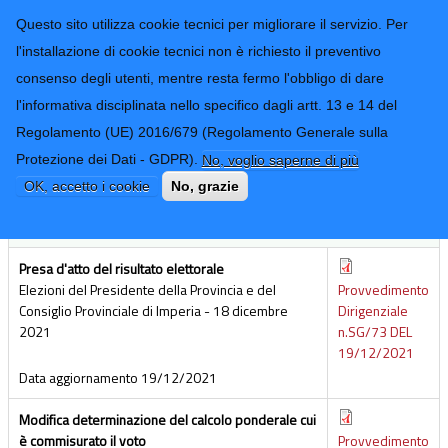
CONTATTI-URP
Provincia di
Questo sito utilizza cookie tecnici per migliorare il servizio. Per
Imperia
TRASPARENZA
l'installazione di cookie tecnici non è richiesto il preventivo
consenso degli utenti, mentre resta fermo l'obbligo di dare
Form di ricerca
l'informativa disciplinata nello specifico dagli artt. 13 e 14 del
Regolamento (UE) 2016/679 (Regolamento Generale sulla
Elezioni 2021 - Provvedimenti e note
Protezione dei Dati - GDPR).
No, voglio saperne di più
OK, accetto i cookie
No, grazie
ALLEGATI
Presa d'atto del risultato elettorale
Elezioni del Presidente della Provincia e del
Provvedimento
Consiglio Provinciale di Imperia - 18 dicembre
Dirigenziale
2021
n.SG/73 DEL
19/12/2021
Data aggiornamento
19/12/2021
Modifica determinazione del calcolo ponderale cui
è commisurato il voto
Provvedimento