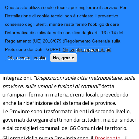
CONTATTI-URP
Provincia di
Questo sito utilizza cookie tecnici per migliorare il servizio. Per
Imperia
TRASPARENZA
l'installazione di cookie tecnici non è richiesto il preventivo
consenso degli utenti, mentre resta fermo l'obbligo di dare
Form di ricerca
l'informativa disciplinata nello specifico dagli artt. 13 e 14 del
Regolamento (UE) 2016/679 (Regolamento Generale sulla
Elezioni provinciali
Protezione dei Dati - GDPR).
No, voglio saperne di più
OK, accetto i cookie
No, grazie
Le legge 7 aprile 2014, n. 56, e successive modificazioni e
integrazioni,
"Disposizioni sulle città metropolitane, sulle
province, sulle unioni e fusioni di comuni"
detta
un'ampia riforma in materia di enti locali, prevedendo
anche la ridefinizione del sistema delle province.
Le Province sono trasformate in enti di secondo livello,
governati da organi eletti non dai cittadini, ma dai sindaci
e dai consiglieri comunali dei 66 Comuni del territorio.
Gli organi della nuova Provincia sono: il
Presidente
- il