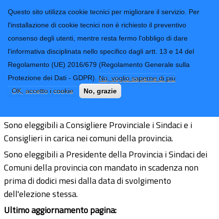
CONTATTI-URP
Provincia di
Questo sito utilizza cookie tecnici per migliorare il servizio. Per
Imperia
TRASPARENZA
l'installazione di cookie tecnici non è richiesto il preventivo
consenso degli utenti, mentre resta fermo l'obbligo di dare
Form di ricerca
l'informativa disciplinata nello specifico dagli artt. 13 e 14 del
Regolamento (UE) 2016/679 (Regolamento Generale sulla
Elezioni 2019 - Chi può essere eletto -
Protezione dei Dati - GDPR).
No, voglio saperne di più
Elettorato passivo
OK, accetto i cookie
No, grazie
Sono eleggibili a Consigliere Provinciale i Sindaci e i
Consiglieri in carica nei comuni della provincia.
Sono eleggibili a Presidente della Provincia i Sindaci dei
Comuni della provincia con mandato in scadenza non
prima di dodici mesi dalla data di svolgimento
dell'elezione stessa.
Ultimo aggiornamento pagina: