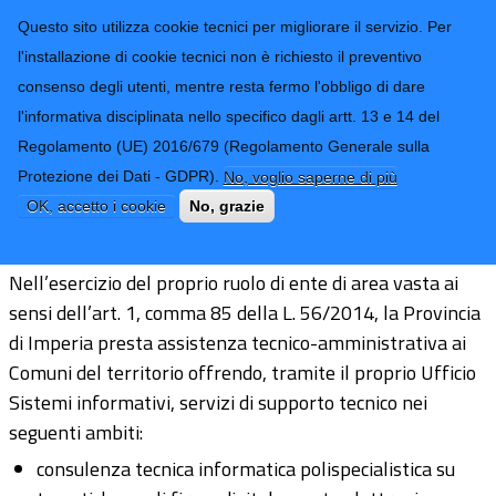
CONTATTI-URP
Provincia di
Questo sito utilizza cookie tecnici per migliorare il servizio. Per
Imperia
TRASPARENZA
l'installazione di cookie tecnici non è richiesto il preventivo
consenso degli utenti, mentre resta fermo l'obbligo di dare
Form di ricerca
l'informativa disciplinata nello specifico dagli artt. 13 e 14 del
Regolamento (UE) 2016/679 (Regolamento Generale sulla
Progetto supporto Sistemi
Protezione dei Dati - GDPR).
No, voglio saperne di più
Informativi
OK, accetto i cookie
No, grazie
Nell’esercizio del proprio ruolo di ente di area vasta ai
sensi dell’art. 1, comma 85 della L. 56/2014, la Provincia
di Imperia presta assistenza tecnico-amministrativa ai
Comuni del territorio offrendo, tramite il proprio Ufficio
Sistemi informativi, servizi di supporto tecnico nei
seguenti ambiti:
consulenza tecnica informatica polispecialistica su